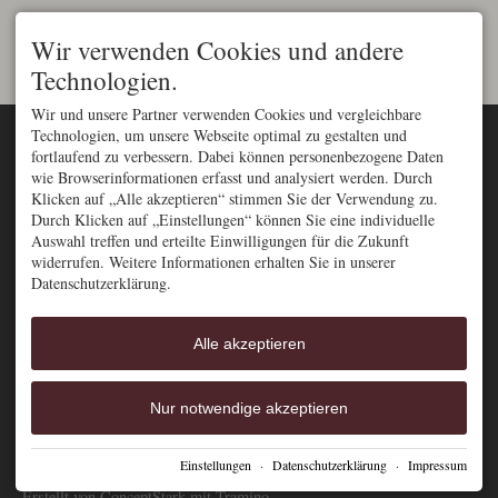
Wir verwenden Cookies und andere
Technologien.
Wir und unsere Partner verwenden Cookies und vergleichbare
Bergzeit – Hotel &
Technologien, um unsere Webseite optimal zu gestalten und
Zimmer
Appartements
fortlaufend zu verbessern. Dabei können personenbezogene Daten
Essen und Trinken
Iselerstraße 8
wie Browserinformationen erfasst und analysiert werden. Durch
D-87541 Bad
Sommer Aktiv
Klicken auf „Alle akzeptieren“ stimmen Sie der Verwendung zu.
Hindelang/Oberjoch
Durch Klicken auf „Einstellungen“ können Sie eine individuelle
Winter Aktiv
im Oberallgäu
Auswahl treffen und erteilte Einwilligungen für die Zukunft
Impressum
Höchstes Ski- u. Bergdorf
widerrufen. Weitere Informationen erhalten Sie in unserer
Deutschlands auf 1.200 m
Datenschutz
Datenschutzerklärung.
Anfragen & Kontakt:
FeWos in Bad Hindelang
+49 (0) 8324 933 760
Moderne FeWos in
Alle akzeptieren
9 - 12 Uhr und 15 - 18 Uhr
Oberjoch
oder jederzeit per Mail:
info@bergzeit-oberjoch.de
FeWo mit Frühstück
Nur notwendige akzeptieren
FeWo mit Sauna+Pool
Einstellungen
·
Datenschutzerklärung
·
Impressum
Impressum
Datenschutz
Barrierefreiheit
Cookie-Einstellungen
Erstellt von
ConceptStark
mit
Tramino