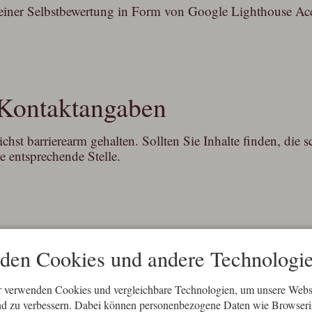
f einer Selbstbewertung in Form von Google Lighthouse Ac
Kontaktangaben
chst barrierearm gehalten. Sollten Sie Inhalte finden, die s
e entsprechende Stelle.
den Cookies und andere Technologie
r verwenden Cookies und vergleichbare Technologien, um unsere Webse
fend zu verbessern. Dabei können personenbezogene Daten wie Browseri
hname
*