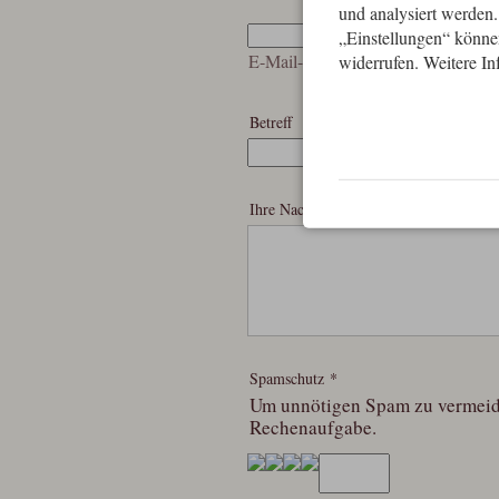
und analysiert werden
„Einstellungen“ können
E-Mail-Adresse
*
widerrufen. Weitere In
Betreff
Ihre Nachricht
*
Spamschutz
*
Um unnötigen Spam zu vermeiden
Rechenaufgabe.