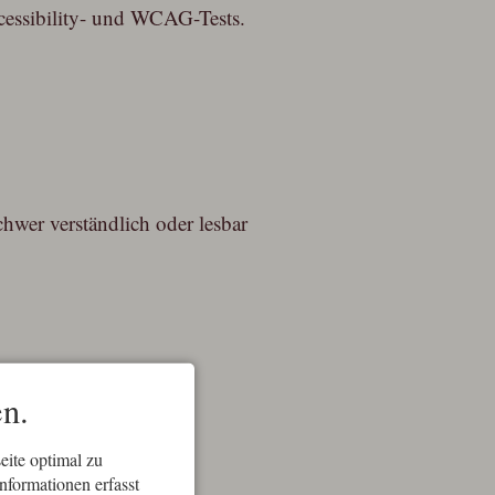
cessibility- und WCAG-Tests.
chwer verständlich oder lesbar
n.
ite optimal zu
nformationen erfasst