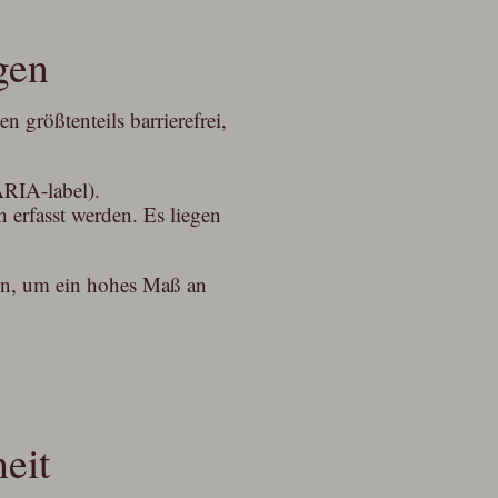
gen
größtenteils barrierefrei,
ARIA-label).
 erfasst werden. Es liegen
gen, um ein hohes Maß an
heit