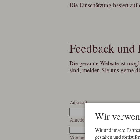
Die Einschätzung basiert au
Feedback und 
Die gesamte Website ist mögli
sind, melden Sie uns gerne di
Adresse
*
Wir verwen
Anrede
Wir und unsere Partne
gestalten und fortlau
Vorname
*
Nac